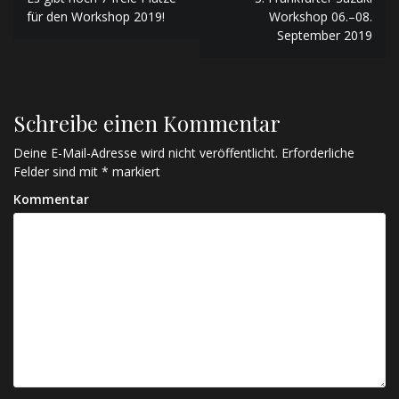
B
für den Workshop 2019!
Workshop 06.–08.
e
September 2019
i
t
r
Schreibe einen Kommentar
a
Deine E-Mail-Adresse wird nicht veröffentlicht.
Erforderliche
Felder sind mit
*
markiert
g
Kommentar
s
-
N
a
v
i
g